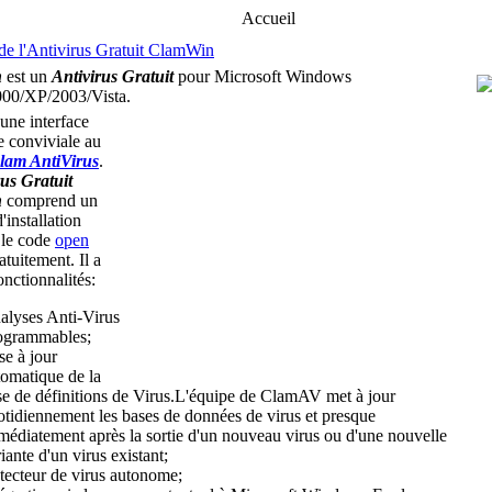
Accueil
de l'Antivirus Gratuit ClamWin
n
est un
Antivirus Gratuit
pour Microsoft Windows
00/XP/2003/Vista.
 une interface
e conviviale au
lam AntiVirus
.
rus Gratuit
n
comprend un
'installation
 le code
open
atuitement. Il a
nctionnalités:
alyses Anti-Virus
ogrammables;
se à jour
tomatique de la
se de définitions de Virus.L'équipe de ClamAV met à jour
otidiennement les bases de données de virus et presque
médiatement après la sortie d'un nouveau virus ou d'une nouvelle
iante d'un virus existant;
tecteur de virus autonome;