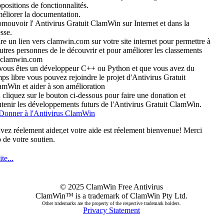
positions de fonctionnalités.
éliorer la documentation.
mouvoir l' Antivirus Gratuit ClamWin sur Internet et dans la
sse.
re un lien vers clamwin.com sur votre site internet pour permettre à
utres personnes de le découvrir et pour améliorer les classements
 clamwin.com
 vous êtes un développeur C++ ou Python et que vous avez du
ps libre vous pouvez rejoindre le projet d'Antivirus Gratuit
amWin et aider à son amélioration
cliquez sur le bouton ci-dessous pour faire une donation et
utenir les développements futurs de l'Antivirus Gratuit ClamWin.
ez réelement aider,et votre aide est réelement bienvenue! Merci
de votre soutien.
ite...
© 2025 ClamWin Free Antivirus
ClamWin™ is a trademark of ClamWin Pty Ltd.
Other trademarks are the property of the respective trademark holders.
Privacy Statement