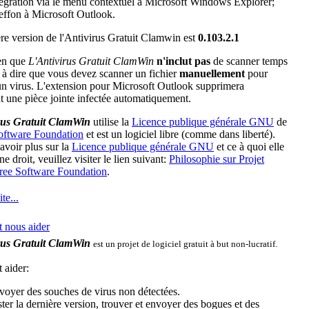
tégration via le menu contextuel à Microsoft Windows Explorer;
effon à Microsoft Outlook.
re version de l'Antivirus Gratuit Clamwin est
0.103.2.1
en que
L'Antivirus Gratuit ClamWin
n'inclut pas
de scanner temps
st à dire que vous devez scanner un fichier
manuellement
pour
un virus. L'extension pour Microsoft Outlook supprimera
 une pièce jointe infectée automatiquement.
rus Gratuit
ClamWin
utilise la
Licence publique générale GNU
de
oftware Foundation
et est un logiciel libre (comme dans liberté).
avoir plus sur la
Licence publique générale GNU
et ce à quoi elle
e droit, veuillez visiter le lien suivant:
Philosophie sur Projet
ee Software Foundation
.
ite...
nous aider
rus Gratuit ClamWin
est un projet de logiciel gratuit à but non-lucratif.
aider:
voyer des souches de virus non détectées.
ter la dernière version, trouver et envoyer des bogues et des