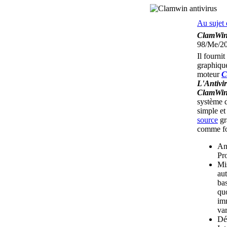
Au sujet 
ClamWi
98/Me/20
Il fournit
graphiqu
moteur
C
L'Antivi
ClamWi
système d
simple et
source
gr
comme fo
An
Pr
Mi
au
ba
qu
im
var
Dé