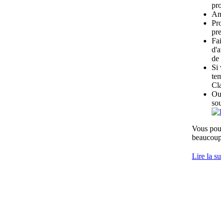
pro
Am
Pro
pre
Fai
d'a
de
Si
tem
Cl
Ou 
so
Vous pouv
beaucoup 
Lire la su