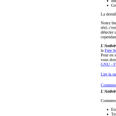
In
Gr
La derniè
Notez bi
réel, c'e
détecter 
cependant
L'Antivi
la
Free S
Pour en s
vous donn
GNU - Fr
Lire la su
Comment 
L'Antivi
Comment 
En
Tes